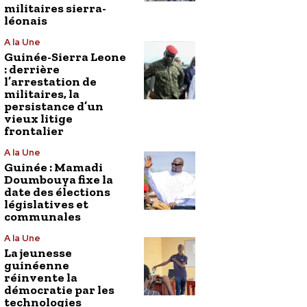
militaires sierra-
léonais
A la Une
Guinée-Sierra Leone
: derrière
l’arrestation de
militaires, la
persistance d’un
vieux litige
frontalier
A la Une
Guinée : Mamadi
Doumbouya fixe la
date des élections
législatives et
communales
A la Une
La jeunesse
guinéenne
réinvente la
démocratie par les
technologies