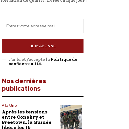
nformation de qualité, livrée chaque jour !
JE M'ABONNE
J'ai lu et j'accepte la
Politique de
confidentialité
.
Nos dernières
publications
A la Une
Après les tensions
entre Conakry et
Freetown, la Guinée
libère les 16