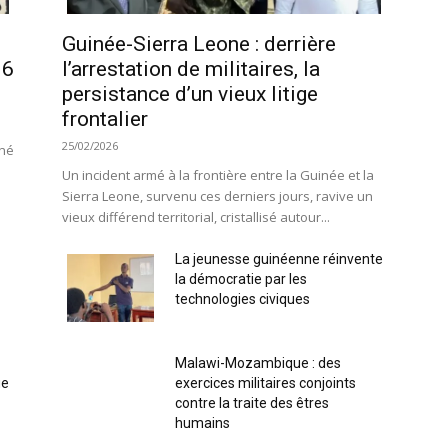
Guinée-Sierra Leone : derrière
16
l’arrestation de militaires, la
persistance d’un vieux litige
frontalier
25/02/2026
rné
Un incident armé à la frontière entre la Guinée et la
Sierra Leone, survenu ces derniers jours, ravive un
vieux différend territorial, cristallisé autour...
La jeunesse guinéenne réinvente
la démocratie par les
technologies civiques
Malawi-Mozambique : des
ue
exercices militaires conjoints
contre la traite des êtres
humains