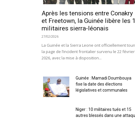
Après les tensions entre Conakry
et Freetown, la Guinée libère les 
militaires sierra-léonais
27/02/2026
La Guinée et la Sierra Leone ont officiellement tou
la page de l’incident frontalier survenu le 22 février
2026, avec la mise à disposition...
Guinée : Mamadi Doumbouya
fixe la date des élections
législatives et communales
Niger : 10 militaires tués et 15
autres blessés dans une attaq