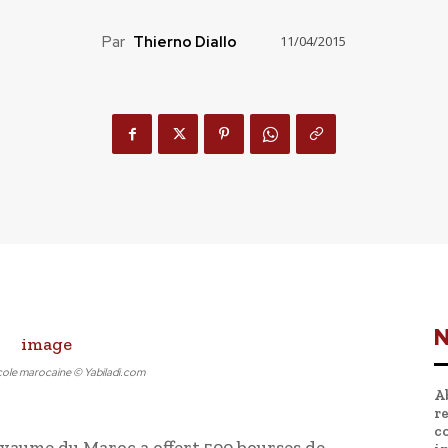
Par
Thierno Diallo
11/04/2015
N
école marocaine © Yabiladi.com
A
r
c
yaume du Maroc a offert 500 bourses de