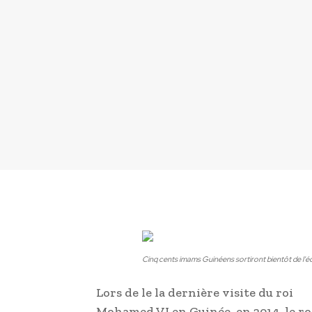
Cinq cents imams Guinéens sortiront bientôt de l'
Lors de le la dernière visite du roi
Mohamed VI en Guinée, en 2014, le ro