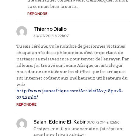
tu connais bien la suite…
RÉPONDRE
Thierno Diallo
30/07/2013 à 22h07
Tu sais Jérôme, vu le nombre de personnes victimes
chaque année de ce phénomène, c’est important de
partager sa mésaventure pour tenter de l’enrayer. Par
ailleurs, j’ai trouvé sur Jeune Afrique un article qui
nous donne une idée sur les chiffres que les arnaques
sur internet coûtent aux malheureux utilisateurs du
web
http://www.jeuneafrique.com/Article/JA2718p026-
033.xml0/
RÉPONDRE
Salah-Eddine El-Kabir
31/01/2014 à 12h56
Croiyez-moi,il y a une semaine, j’ai réçu un
email similaire à celui-ci;