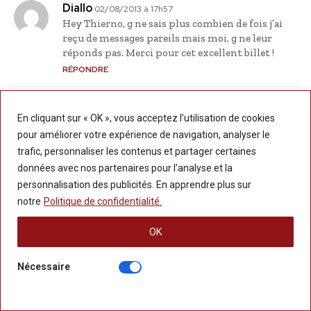
Diallo
02/08/2013 à 17h57
Hey Thierno, g ne sais plus combien de fois j’ai
reçu de messages pareils mais moi, g ne leur
réponds pas. Merci pour cet excellent billet !
RÉPONDRE
Emmanuela
03/08/2013 à 15h08
En cliquant sur « OK », vous acceptez l’utilisation de cookies
Oooh que c’est bon d’entendre ton récit. Très
pour améliorer votre expérience de navigation, analyser le
bonnes réponses à cette voleuse. J’en donne
trafic, personnaliser les contenus et partager certaines
souvent à ces voleurs et voleuses d’une manière
données avec nos partenaires pour l’analyse et la
ou d’une autre; l’essentiel est que, j’en échappe
toujours comme toi. Soyons tous vigilants.
personnalisation des publicités. En apprendre plus sur
Merci Thierno.
notre
Politique de confidentialité.
RÉPONDRE
OK
Emmanuela
03/08/2013 à 15h20
Nécessaire
J’ai oublié de te dire quelque chose!!!, depuis un
certain temps, je ne réponds plus à ce genre de
mail, je les décèle facilement; quand je lis le