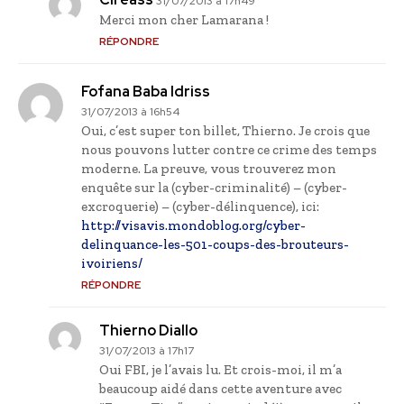
31/07/2013 à 17h49
Merci mon cher Lamarana !
RÉPONDRE
Fofana Baba Idriss
31/07/2013 à 16h54
Oui, c’est super ton billet, Thierno. Je crois que
nous pouvons lutter contre ce crime des temps
moderne. La preuve, vous trouverez mon
enquête sur la (cyber-criminalité) – (cyber-
excroquerie) – (cyber-délinquence), ici:
http://visavis.mondoblog.org/cyber-
delinquance-les-501-coups-des-brouteurs-
ivoiriens/
RÉPONDRE
Thierno Diallo
31/07/2013 à 17h17
Oui FBI, je l’avais lu. Et crois-moi, il m’a
beaucoup aidé dans cette aventure avec