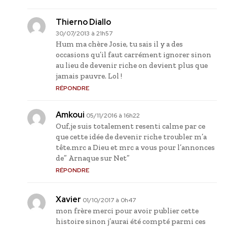
Thierno Diallo
30/07/2013 à 21h57
Hum ma chère Josie, tu sais il y a des
occasions qu’il faut carrément ignorer sinon
au lieu de devenir riche on devient plus que
jamais pauvre. Lol !
RÉPONDRE
Amkoui
05/11/2016 à 16h22
Ouf,je suis totalement resenti calme par ce
que cette idée de devenir riche troubler m’a
tête.mrc a Dieu et mrc a vous pour l’annonces
de” Arnaque sur Net”
RÉPONDRE
Xavier
01/10/2017 à 0h47
mon frère merci pour avoir publier cette
histoire sinon j’aurai été compté parmi ces