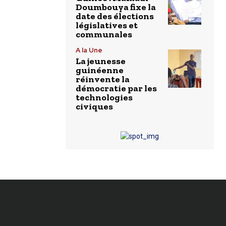
Doumbouya fixe la
date des élections
législatives et
communales
A la Une
La jeunesse
guinéenne
réinvente la
démocratie par les
technologies
civiques