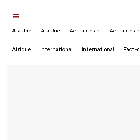
A la Une
A la Une
Actualités
Actualités
Afrique
International
International
Fact-c