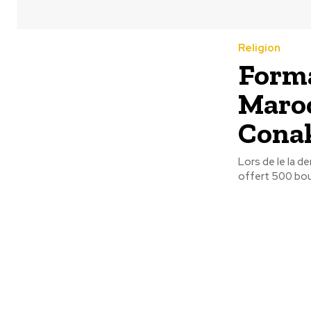
Religion
Forma
Maroc
Cona
Lors de le la d
offert 500 bou