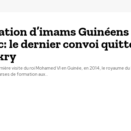
tion d’imams Guinéens
: le dernier convoi quitt
kry
ernière visite du roi Mohamed VI en Guinée, en 2014, le royaume du
rses de formation aux...