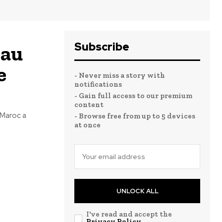
Subscribe
 au
e
- Never miss a story with
notifications
- Gain full access to our premium
content
 Maroc a
- Browse free from up to 5 devices
at once
UNLOCK ALL
I've read and accept the
Privacy Policy
.