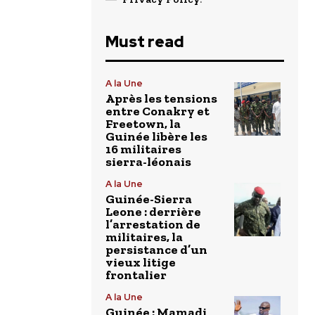
Must read
A la Une
Après les tensions
entre Conakry et
Freetown, la
Guinée libère les
16 militaires
sierra-léonais
A la Une
Guinée-Sierra
Leone : derrière
l’arrestation de
militaires, la
persistance d’un
vieux litige
frontalier
A la Une
Guinée : Mamadi