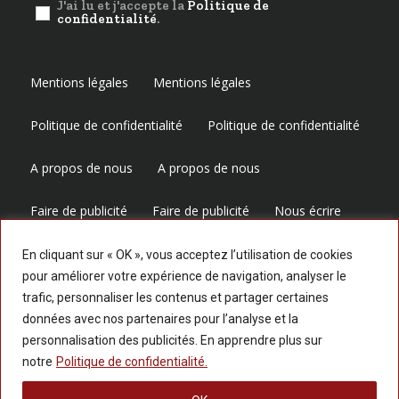
J'ai lu et j'accepte la
Politique de
confidentialité
.
Mentions légales
Mentions légales
Politique de confidentialité
Politique de confidentialité
A propos de nous
A propos de nous
Faire de publicité
Faire de publicité
Nous écrire
Nous écrire
En cliquant sur « OK », vous acceptez l’utilisation de cookies
pour améliorer votre expérience de navigation, analyser le
trafic, personnaliser les contenus et partager certaines
Suivez-nous
données avec nos partenaires pour l’analyse et la
personnalisation des publicités. En apprendre plus sur
notre
Politique de confidentialité.