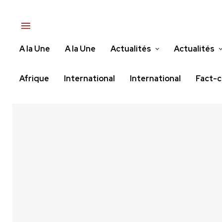
A la Une
A la Une
Actualités
Actualités
Afrique
International
International
Fact-c