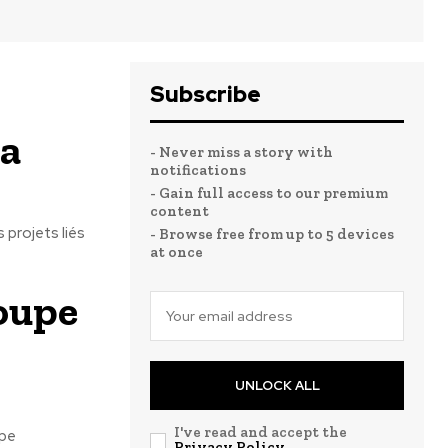
Subscribe
la
- Never miss a story with
notifications
- Gain full access to our premium
content
 projets liés
- Browse free from up to 5 devices
at once
roupe
UNLOCK ALL
I've read and accept the
upe
Privacy Policy
.