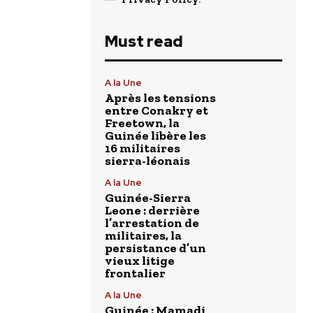
Must read
A la Une
Après les tensions
entre Conakry et
Freetown, la
Guinée libère les
16 militaires
sierra-léonais
A la Une
Guinée-Sierra
Leone : derrière
l’arrestation de
militaires, la
persistance d’un
vieux litige
frontalier
A la Une
Guinée : Mamadi