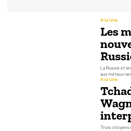
A la Une
Les m
nouve
Russi
​La Russie et l
aux métaux rare
A la Une
Tchad
Wagne
inter
Trois citoyens 