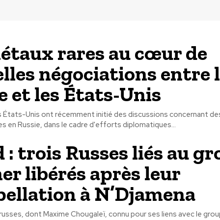
étaux rares au cœur de
lles négociations entre 
e et les États-Unis
es États-Unis ont récemment initié des discussions concernant des
s en Russie, dans le cadre d'efforts diplomatiques...
 : trois Russes liés au g
r libérés après leur
pellation à N’Djamena
russes, dont Maxime Chougaleï, connu pour ses liens avec le gro