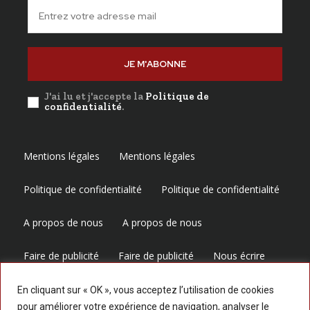
JE M'ABONNE
J'ai lu et j'accepte la
Politique de
confidentialité
.
Mentions légales
Mentions légales
Politique de confidentialité
Politique de confidentialité
A propos de nous
A propos de nous
Faire de publicité
Faire de publicité
Nous écrire
Nous écrire
En cliquant sur « OK », vous acceptez l’utilisation de cookies
pour améliorer votre expérience de navigation, analyser le