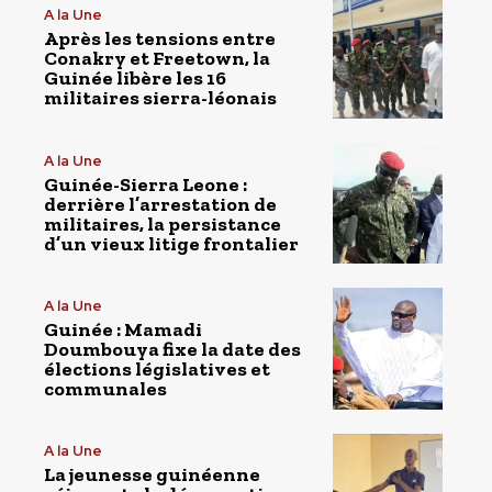
A la Une
Après les tensions entre
Conakry et Freetown, la
Guinée libère les 16
militaires sierra-léonais
A la Une
Guinée-Sierra Leone :
derrière l’arrestation de
militaires, la persistance
d’un vieux litige frontalier
A la Une
Guinée : Mamadi
Doumbouya fixe la date des
élections législatives et
communales
A la Une
La jeunesse guinéenne