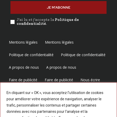
JE M'ABONNE
J'ai lu et j'accepte la
Politique de
confidentialité
.
Mentions légales
Mentions légales
Politique de confidentialité
Politique de confidentialité
A propos de nous
A propos de nous
Faire de publicité
Faire de publicité
Nous écrire
Nous écrire
En cliquant sur « OK », vous acceptez l’utilisation de cookies
pour améliorer votre expérience de navigation, analyser le
trafic, personnaliser les contenus et partager certaines
Suivez-nous
données avec nos partenaires pour l’analyse et la