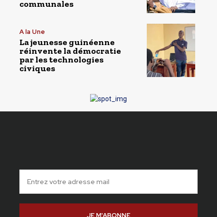
communales
A la Une
La jeunesse guinéenne
réinvente la démocratie
par les technologies
civiques
JE M'ABONNE