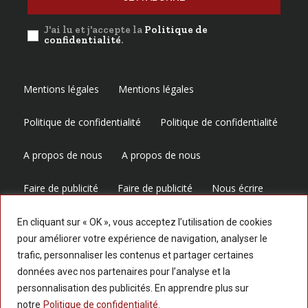
J'ai lu et j'accepte la
Politique de
confidentialité
.
Mentions légales
Mentions légales
Politique de confidentialité
Politique de confidentialité
A propos de nous
A propos de nous
Faire de publicité
Faire de publicité
Nous écrire
Nous écrire
En cliquant sur « OK », vous acceptez l’utilisation de cookies
pour améliorer votre expérience de navigation, analyser le
trafic, personnaliser les contenus et partager certaines
Suivez-nous
données avec nos partenaires pour l’analyse et la
personnalisation des publicités. En apprendre plus sur
notre
Politique de confidentialité.