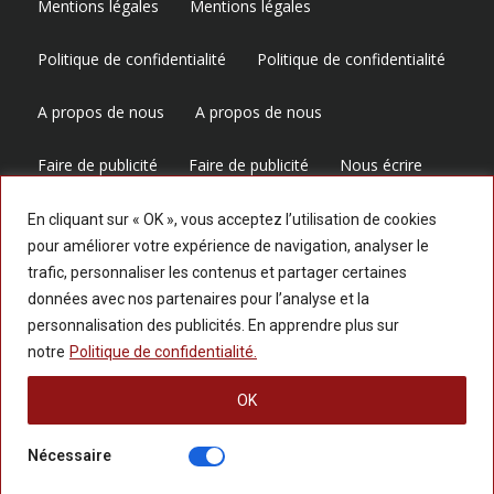
Mentions légales
Mentions légales
Politique de confidentialité
Politique de confidentialité
A propos de nous
A propos de nous
Faire de publicité
Faire de publicité
Nous écrire
Nous écrire
En cliquant sur « OK », vous acceptez l’utilisation de cookies
pour améliorer votre expérience de navigation, analyser le
trafic, personnaliser les contenus et partager certaines
Suivez-nous
données avec nos partenaires pour l’analyse et la
personnalisation des publicités. En apprendre plus sur
notre
Politique de confidentialité.
OK
Nécessaire
© 2025 LESPERSPECTIVES.COM — Tous les droits réservés