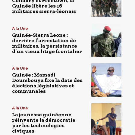
Conakry et Freetown, la
Guinée libère les 16
militaires sierra-léonais
A la Une
Guinée-Sierra Leone :
derrière l’arrestation de
militaires, la persistance
d’un vieux litige frontalier
A la Une
Guinée : Mamadi
Doumbouya fixe la date des
élections législatives et
communales
A la Une
La jeunesse guinéenne
réinvente la démocratie
par les technologies
civiques