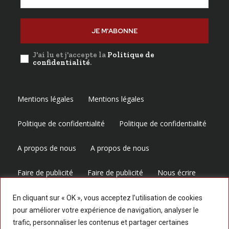
JE M'ABONNE
J'ai lu et j'accepte la
Politique de
confidentialité
.
Mentions légales
Mentions légales
Politique de confidentialité
Politique de confidentialité
A propos de nous
A propos de nous
Faire de publicité
Faire de publicité
Nous écrire
Nous écrire
En cliquant sur « OK », vous acceptez l’utilisation de cookies
pour améliorer votre expérience de navigation, analyser le
trafic, personnaliser les contenus et partager certaines
Suivez-nous