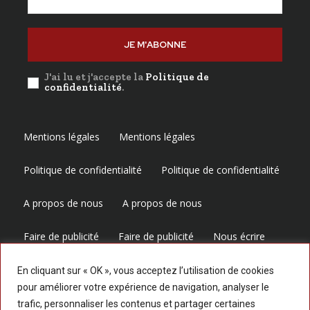
JE M'ABONNE
J'ai lu et j'accepte la
Politique de
confidentialité
.
Mentions légales
Mentions légales
Politique de confidentialité
Politique de confidentialité
A propos de nous
A propos de nous
Faire de publicité
Faire de publicité
Nous écrire
Nous écrire
En cliquant sur « OK », vous acceptez l’utilisation de cookies
pour améliorer votre expérience de navigation, analyser le
trafic, personnaliser les contenus et partager certaines
Suivez-nous